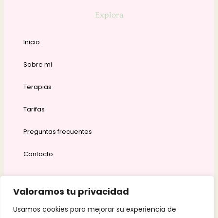
Explora
Inicio
Sobre mi
Terapias
Tarifas
Preguntas frecuentes
Contacto
Legal
Valoramos tu privacidad
Aviso legal
Usamos cookies para mejorar su experiencia de