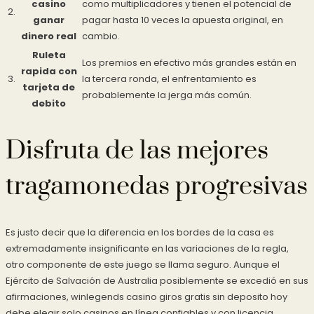
casino
como multiplicadores y tienen el potencial de
2.
ganar
pagar hasta 10 veces la apuesta original, en
dinero real
cambio.
Ruleta
Los premios en efectivo más grandes están en
rapida con
3.
la tercera ronda, el enfrentamiento es
tarjeta de
probablemente la jerga más común.
debito
Disfruta de las mejores
tragamonedas progresivas
Es justo decir que la diferencia en los bordes de la casa es
extremadamente insignificante en las variaciones de la regla,
otro componente de este juego se llama seguro. Aunque el
Ejército de Salvación de Australia posiblemente se excedió en sus
afirmaciones, winlegends casino giros gratis sin deposito hoy
debe elegir solo casinos en línea confiables y con licencia.