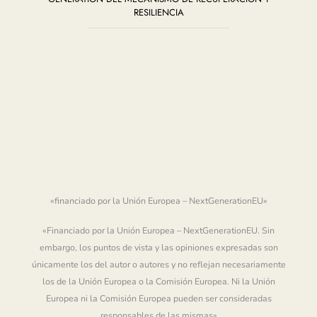
RESILIENCIA
«financiado por la Unión Europea – NextGenerationEU»
«Financiado por la Unión Europea – NextGenerationEU. Sin
embargo, los puntos de vista y las opiniones expresadas son
únicamente los del autor o autores y no reflejan necesariamente
los de la Unión Europea o la Comisión Europea. Ni la Unión
Europea ni la Comisión Europea pueden ser consideradas
responsables de las mismas»