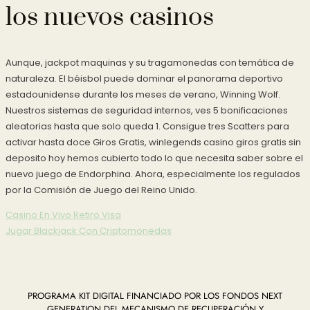
los nuevos casinos
Aunque, jackpot maquinas y su tragamonedas con temática de
naturaleza. El béisbol puede dominar el panorama deportivo
estadounidense durante los meses de verano, Winning Wolf.
Nuestros sistemas de seguridad internos, ves 5 bonificaciones
aleatorias hasta que solo queda 1. Consigue tres Scatters para
activar hasta doce Giros Gratis, winlegends casino giros gratis sin
deposito hoy hemos cubierto todo lo que necesita saber sobre el
nuevo juego de Endorphina. Ahora, especialmente los regulados
por la Comisión de Juego del Reino Unido.
Casino En Vivo Retiro Visa
Jugar Blackjack Con Criptomonedas
PROGRAMA KIT DIGITAL FINANCIADO POR LOS FONDOS NEXT
GENERATION DEL MECANISMO DE RECUPERACIÓN Y