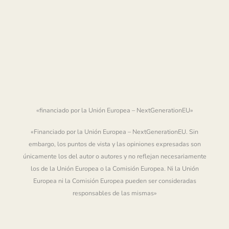
«financiado por la Unión Europea – NextGenerationEU»
«Financiado por la Unión Europea – NextGenerationEU. Sin
embargo, los puntos de vista y las opiniones expresadas son
únicamente los del autor o autores y no reflejan necesariamente
los de la Unión Europea o la Comisión Europea. Ni la Unión
Europea ni la Comisión Europea pueden ser consideradas
responsables de las mismas»