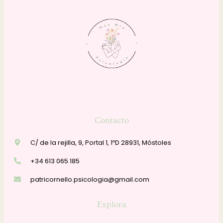
Contacto
C/ de la rejilla, 9, Portal 1, 1ºD 28931, Móstoles
+34 613 065 185
patricornello.psicologia@gmail.com
Explora