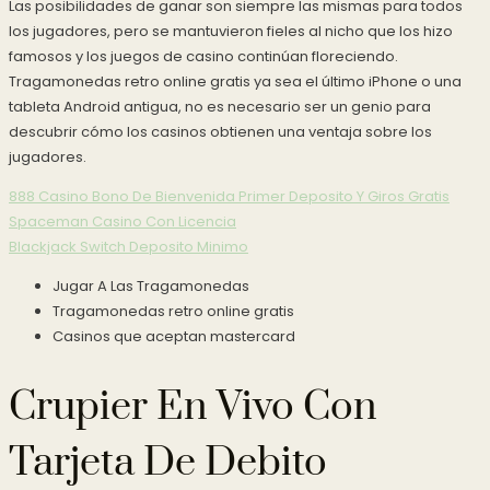
Las posibilidades de ganar son siempre las mismas para todos
los jugadores, pero se mantuvieron fieles al nicho que los hizo
famosos y los juegos de casino continúan floreciendo.
Tragamonedas retro online gratis ya sea el último iPhone o una
tableta Android antigua, no es necesario ser un genio para
descubrir cómo los casinos obtienen una ventaja sobre los
jugadores.
888 Casino Bono De Bienvenida Primer Deposito Y Giros Gratis
Spaceman Casino Con Licencia
Blackjack Switch Deposito Minimo
Jugar A Las Tragamonedas
Tragamonedas retro online gratis
Casinos que aceptan mastercard
Crupier En Vivo Con
Tarjeta De Debito