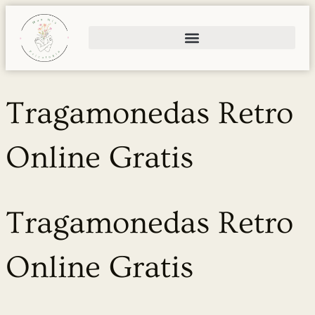
Tragamonedas Retro
Online Gratis
Tragamonedas Retro
Online Gratis