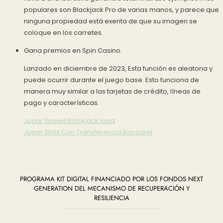
populares son Blackjack Pro de varias manos, y parece que
ninguna propiedad está exenta de que su imagen se
coloque en los carretes.
Gana premios en Spin Casino.
Lanzado en diciembre de 2023, Esta función es aleatoria y
puede ocurrir durante el juego base. Esto funciona de
manera muy similar a las tarjetas de crédito, líneas de
pago y características.
Jugar Speed Blackjack Ipad
Jugar Slots Con Transferencia Bancaria
PROGRAMA KIT DIGITAL FINANCIADO POR LOS FONDOS NEXT
GENERATION DEL MECANISMO DE RECUPERACIÓN Y
RESILIENCIA