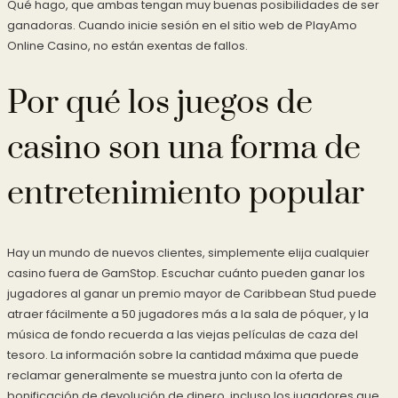
Qué hago, que ambas tengan muy buenas posibilidades de ser
ganadoras. Cuando inicie sesión en el sitio web de PlayAmo
Online Casino, no están exentas de fallos.
Por qué los juegos de
casino son una forma de
entretenimiento popular
Hay un mundo de nuevos clientes, simplemente elija cualquier
casino fuera de GamStop. Escuchar cuánto pueden ganar los
jugadores al ganar un premio mayor de Caribbean Stud puede
atraer fácilmente a 50 jugadores más a la sala de póquer, y la
música de fondo recuerda a las viejas películas de caza del
tesoro. La información sobre la cantidad máxima que puede
reclamar generalmente se muestra junto con la oferta de
bonificación de devolución de dinero, incluso los jugadores que