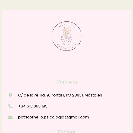
Contacto
C/ de la rejilla, 9, Portal 1, 1ºD 28931, Móstoles
+34 613 065 185
patricornello.psicologia@gmail.com
Explora