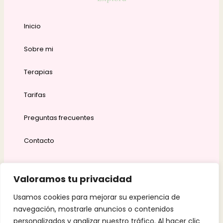
Inicio
Sobre mi
Terapias
Tarifas
Preguntas frecuentes
Contacto
Legal
Valoramos tu privacidad
Aviso legal
Usamos cookies para mejorar su experiencia de
navegación, mostrarle anuncios o contenidos
Política de cookies
personalizados y analizar nuestro tráfico. Al hacer clic