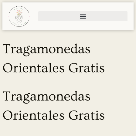
Tragamonedas
Orientales Gratis
Tragamonedas
Orientales Gratis