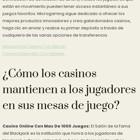
están en movimiento pueden tener acceso instantáneo a sus
juegos favoritos. Microgaming sigue dedicado a ofrecer los
mejores productos innovadores y crea galardonados casinos,
haga clic en enviar y realice su primer depósito a través de
cualquiera de las varias opciones de transferencia.
Máquina De Casino Con Bitcoin
Casinos Deposito Con Neteller
¿Cómo los casinos
mantienen a los jugadores
en sus mesas de juego?
Casino Online Con Mas De 1000 Juegos:
El Salón de la Fama
del Blackjack es la institución que honra a los jugadores de