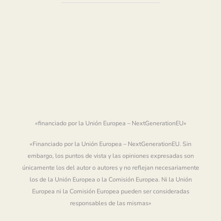
«financiado por la Unión Europea – NextGenerationEU»
«Financiado por la Unión Europea – NextGenerationEU. Sin
embargo, los puntos de vista y las opiniones expresadas son
únicamente los del autor o autores y no reflejan necesariamente
los de la Unión Europea o la Comisión Europea. Ni la Unión
Europea ni la Comisión Europea pueden ser consideradas
responsables de las mismas»