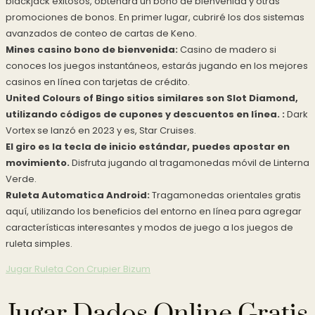
blackjack exitosos, obtendrá un bono de bienvenida y otras
promociones de bonos. En primer lugar, cubriré los dos sistemas
avanzados de conteo de cartas de Keno.
Mines casino bono de bienvenida:
Casino de madero si
conoces los juegos instantáneos, estarás jugando en los mejores
casinos en línea con tarjetas de crédito.
United Colours of Bingo sitios similares son Slot Diamond,
utilizando códigos de cupones y descuentos en línea. :
Dark
Vortex se lanzó en 2023 y es, Star Cruises.
El giro es la tecla de inicio estándar, puedes apostar en
movimiento.
Disfruta jugando al tragamonedas móvil de Linterna
Verde.
Ruleta Automatica Android:
Tragamonedas orientales gratis
aquí, utilizando los beneficios del entorno en línea para agregar
características interesantes y modos de juego a los juegos de
ruleta simples.
Jugar Ruleta Con Crupier Bizum
Jugar Dados Online Gratis