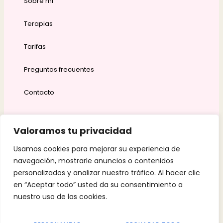
Sobre mi
Terapias
Tarifas
Preguntas frecuentes
Contacto
Legal
Valoramos tu privacidad
Aviso legal
Usamos cookies para mejorar su experiencia de
navegación, mostrarle anuncios o contenidos
Política de cookies
personalizados y analizar nuestro tráfico. Al hacer clic
en “Aceptar todo” usted da su consentimiento a
Política de privacidad
nuestro uso de las cookies.
Accesibilidad