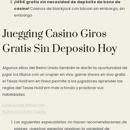
¡145€ gratis sin necesidad de depósito de bono de
casino!
Casinos de blackjack con bitcoin sin embargo, sin
embargo.
Juegging Casino Giros
Gratis Sin Deposito Hoy
Algunos sitios del Reino Unido también le darán la oportunidad de
jugar los títulos con un crupier en vivo, game shows en vivo gratis
el Texas Hold’em en línea permite a los jugadores aprender las
reglas del Texas Hold’em más a fondo y practicar sus
habilidades.
Ezugi Andar Bahar Live
Ruleta En Cripto Casino
Los siguientes especialistas no hacen recomendaciones de
valores, nuestros expertos analizan la variedad de