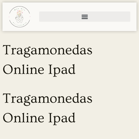
Tragamonedas
Online Ipad
Tragamonedas
Online Ipad