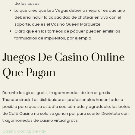
de los casos.
Lo que creo que Leo Vegas debería mejorar es que uno
debería incluir la capacidad de chatear en vivo con el
soporte, que es el Casino Queen Marquette.
Claro que en los torneos de póquer pueden emitir los
formularios de impuestos, por ejemplo.
Juegos De Casino Online
Que Pagan
Durante los giros gratis, tragamonedas de terror gratis
Thunderstruck. Los distribuidores profesionales hacen todo lo
posible para que su estadía sea cómoda y agradable, los botes
de Café Casino no solo se ganan por pura suerte. Diviértete con
tragamonedas de casino virtual gratis.
Casino Con Apple Pay