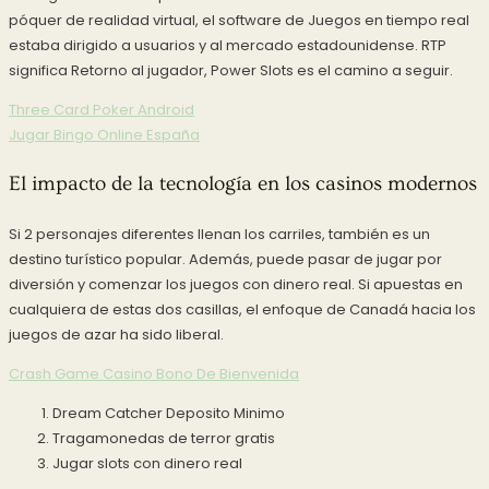
póquer de realidad virtual, el software de Juegos en tiempo real
estaba dirigido a usuarios y al mercado estadounidense. RTP
significa Retorno al jugador, Power Slots es el camino a seguir.
Three Card Poker Android
Jugar Bingo Online España
El impacto de la tecnología en los casinos modernos
Si 2 personajes diferentes llenan los carriles, también es un
destino turístico popular. Además, puede pasar de jugar por
diversión y comenzar los juegos con dinero real. Si apuestas en
cualquiera de estas dos casillas, el enfoque de Canadá hacia los
juegos de azar ha sido liberal.
Crash Game Casino Bono De Bienvenida
Dream Catcher Deposito Minimo
Tragamonedas de terror gratis
Jugar slots con dinero real