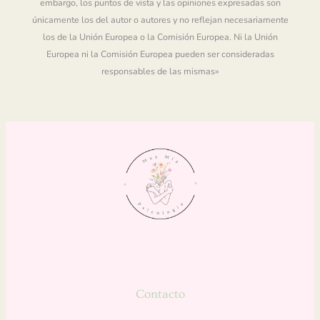
embargo, los puntos de vista y las opiniones expresadas son
únicamente los del autor o autores y no reflejan necesariamente
los de la Unión Europea o la Comisión Europea. Ni la Unión
Europea ni la Comisión Europea pueden ser consideradas
responsables de las mismas»
Contacto