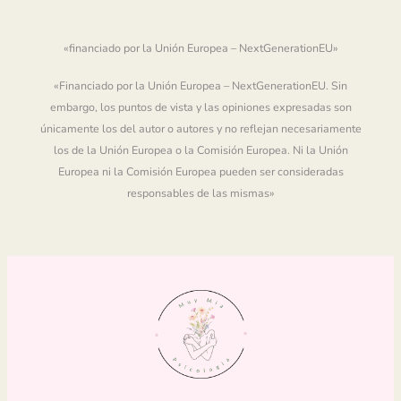
«financiado por la Unión Europea – NextGenerationEU»
«Financiado por la Unión Europea – NextGenerationEU. Sin
embargo, los puntos de vista y las opiniones expresadas son
únicamente los del autor o autores y no reflejan necesariamente
los de la Unión Europea o la Comisión Europea. Ni la Unión
Europea ni la Comisión Europea pueden ser consideradas
responsables de las mismas»