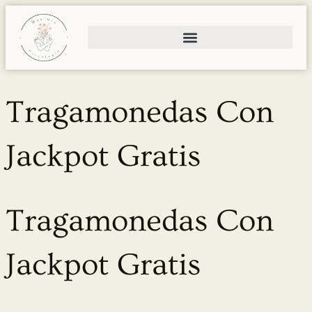
Tragamonedas Con
Jackpot Gratis
Tragamonedas Con
Jackpot Gratis