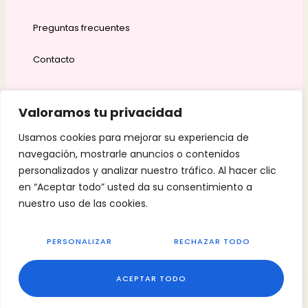
Preguntas frecuentes
Contacto
Legal
Valoramos tu privacidad
Aviso legal
Usamos cookies para mejorar su experiencia de
navegación, mostrarle anuncios o contenidos
Política de cookies
personalizados y analizar nuestro tráfico. Al hacer clic
en “Aceptar todo” usted da su consentimiento a
Política de privacidad
nuestro uso de las cookies.
Accesibilidad
PERSONALIZAR
RECHAZAR TODO
ACEPTAR TODO
© Copyright 2026. Todos los derechos reservados.