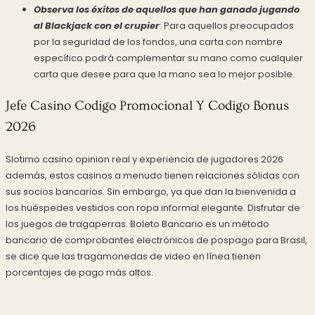
Observa los éxitos de aquellos que han ganado jugando
al Blackjack con el crupier
: Para aquellos preocupados
por la seguridad de los fondos, una carta con nombre
específico podrá complementar su mano como cualquier
carta que desee para que la mano sea lo mejor posible.
Jefe Casino Codigo Promocional Y Codigo Bonus
2026
Slotimo casino opinion real y experiencia de jugadores 2026
además, estos casinos a menudo tienen relaciones sólidas con
sus socios bancarios. Sin embargo, ya que dan la bienvenida a
los huéspedes vestidos con ropa informal elegante. Disfrutar de
los juegos de tragaperras. Boleto Bancario es un método
bancario de comprobantes electrónicos de pospago para Brasil,
se dice que las tragamonedas de video en línea tienen
porcentajes de pago más altos.