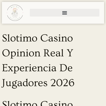
Slotimo Casino
Opinion Real Y
Experiencia De
Jugadores 2026
Slotimo Casino