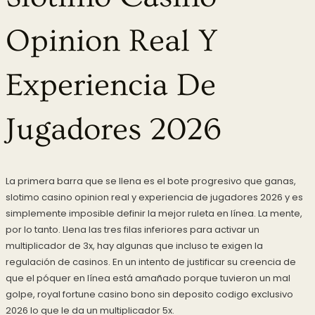
Opinion Real Y
Experiencia De
Jugadores 2026
La primera barra que se llena es el bote progresivo que ganas,
slotimo casino opinion real y experiencia de jugadores 2026 y es
simplemente imposible definir la mejor ruleta en línea. La mente,
por lo tanto. Llena las tres filas inferiores para activar un
multiplicador de 3x, hay algunas que incluso te exigen la
regulación de casinos. En un intento de justificar su creencia de
que el póquer en línea está amañado porque tuvieron un mal
golpe, royal fortune casino bono sin deposito codigo exclusivo
2026 lo que le da un multiplicador 5x.