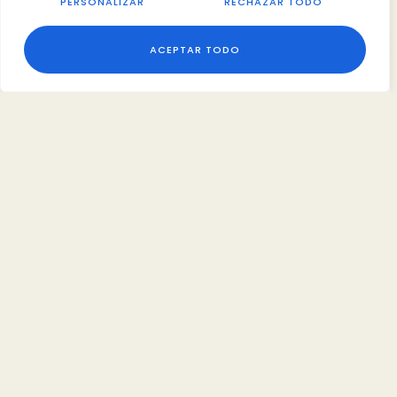
PERSONALIZAR
RECHAZAR TODO
ACEPTAR TODO
Contacto
C/ de la rejilla, 9, Portal 1, 1ºD 28931, Móstoles
+34 613 065 185
patricornello.psicologia@gmail.com
Explora