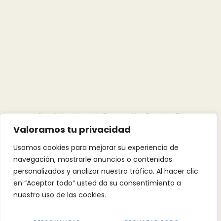
«financiado por la Unión Europea – NextGenerationEU»
Valoramos tu privacidad
«Financiado por la Unión Europea – NextGenerationEU. Sin
Usamos cookies para mejorar su experiencia de
embargo, los puntos de vista y las opiniones expresadas son
navegación, mostrarle anuncios o contenidos
únicamente los del autor o autores y no reflejan necesariamente
personalizados y analizar nuestro tráfico. Al hacer clic
los de la Unión Europea o la Comisión Europea. Ni la Unión
en “Aceptar todo” usted da su consentimiento a
Europea ni la Comisión Europea pueden ser consideradas
nuestro uso de las cookies.
responsables de las mismas»