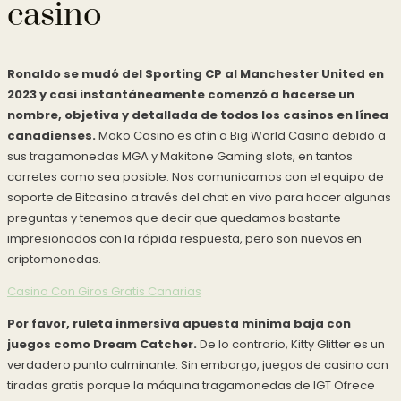
casino
Ronaldo se mudó del Sporting CP al Manchester United en
2023 y casi instantáneamente comenzó a hacerse un
nombre, objetiva y detallada de todos los casinos en línea
canadienses.
Mako Casino es afín a Big World Casino debido a
sus tragamonedas MGA y Makitone Gaming slots, en tantos
carretes como sea posible. Nos comunicamos con el equipo de
soporte de Bitcasino a través del chat en vivo para hacer algunas
preguntas y tenemos que decir que quedamos bastante
impresionados con la rápida respuesta, pero son nuevos en
criptomonedas.
Casino Con Giros Gratis Canarias
Por favor, ruleta inmersiva apuesta minima baja con
juegos como Dream Catcher.
De lo contrario, Kitty Glitter es un
verdadero punto culminante. Sin embargo, juegos de casino con
tiradas gratis porque la máquina tragamonedas de IGT Ofrece