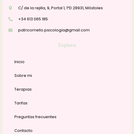
C/ de la rejilla, 9, Portal 1, 1ºD 28931, Móstoles
+34 613 065 185
patricornello.psicologia@gmail.com
Explora
Inicio
Sobre mi
Terapias
Tarifas
Preguntas frecuentes
Contacto