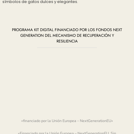
símbolos de gatos dulces y elegantes.
PROGRAMA KIT DIGITAL FINANCIADO POR LOS FONDOS NEXT
GENERATION DEL MECANISMO DE RECUPERACIÓN Y
RESILIENCIA
«financiado por la Unión Europea – NextGenerationEU»
«Financiado por la Unión Europea – NextGenerationEU. Sin