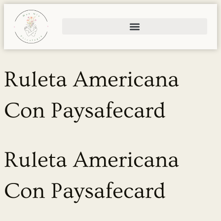
Ruleta Americana
Con Paysafecard
Ruleta Americana
Con Paysafecard