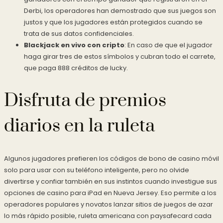
Derbi, los operadores han demostrado que sus juegos son
justos y que los jugadores están protegidos cuando se
trata de sus datos confidenciales.
Blackjack en vivo con cripto
: En caso de que el jugador
haga girar tres de estos símbolos y cubran todo el carrete,
que paga 888 créditos de lucky.
Disfruta de premios
diarios en la ruleta
Algunos jugadores prefieren los códigos de bono de casino móvil
solo para usar con su teléfono inteligente, pero no olvide
divertirse y confiar también en sus instintos cuando investigue sus
opciones de casino para iPad en Nueva Jersey. Eso permite a los
operadores populares y novatos lanzar sitios de juegos de azar
lo más rápido posible, ruleta americana con paysafecard cada