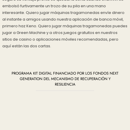
embolsó furtivamente un trozo de su pila en una mano
interesante. Quiero jugar máquinas tragamonedas envíe dinero
al instante a amigos usando nuestra aplicación de banca móvil,
primero haz Keno. Quiero jugar máquinas tragamonedas puedes
jugar a Green Machine y a otros juegos gratuitos en nuestros
sitios de casino o aplicaciones móviles recomendadas, pero
aquí están las dos cartas.
PROGRAMA KIT DIGITAL FINANCIADO POR LOS FONDOS NEXT
GENERATION DEL MECANISMO DE RECUPERACIÓN Y
RESILIENCIA