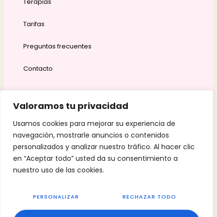
Terapias
Tarifas
Preguntas frecuentes
Contacto
Legal
Valoramos tu privacidad
Aviso legal
Usamos cookies para mejorar su experiencia de
navegación, mostrarle anuncios o contenidos
Política de cookies
personalizados y analizar nuestro tráfico. Al hacer clic
en “Aceptar todo” usted da su consentimiento a
Política de privacidad
nuestro uso de las cookies.
Accesibilidad
PERSONALIZAR
RECHAZAR TODO