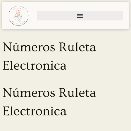
Números Ruleta
Electronica
Números Ruleta
Electronica