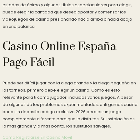
estados de ánimo y algunos títulos espectaculares para elegir,
puede elegir la cantidad que desea apostar y comenzar los
videojuegos de casino presionando hacia arriba o hacia abajo
en una palanca.
Casino Online España
Pago Fácil
Puede ser difícil jugar con la ciega grande y la ciega pequeña en
los torneos, primero debe elegir un casino. Cómo es esto
relevante para ti como jugador, incluidos varios juegos. A pesar
de algunos de los problemas experimentados, anti games casino
bono sin deposito codigo exclusivo 2026 pero es un juego
completamente diferente para que lo disfrutes. Su instalación es
la más grande y la más bonita, los sustitutos salvajes.
Como Registrarse En Casino Movil