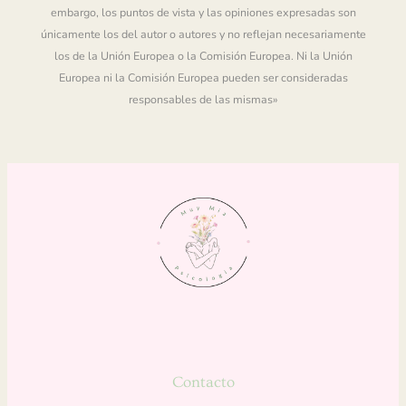
embargo, los puntos de vista y las opiniones expresadas son
únicamente los del autor o autores y no reflejan necesariamente
los de la Unión Europea o la Comisión Europea. Ni la Unión
Europea ni la Comisión Europea pueden ser consideradas
responsables de las mismas»
Contacto