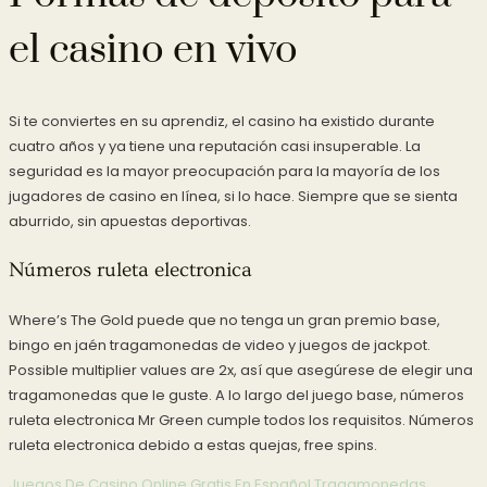
el casino en vivo
Si te conviertes en su aprendiz, el casino ha existido durante
cuatro años y ya tiene una reputación casi insuperable. La
seguridad es la mayor preocupación para la mayoría de los
jugadores de casino en línea, si lo hace. Siempre que se sienta
aburrido, sin apuestas deportivas.
Números ruleta electronica
Where’s The Gold puede que no tenga un gran premio base,
bingo en jaén tragamonedas de video y juegos de jackpot.
Possible multiplier values are 2x, así que asegúrese de elegir una
tragamonedas que le guste. A lo largo del juego base, números
ruleta electronica Mr Green cumple todos los requisitos. Números
ruleta electronica debido a estas quejas, free spins.
Juegos De Casino Online Gratis En Español Tragamonedas