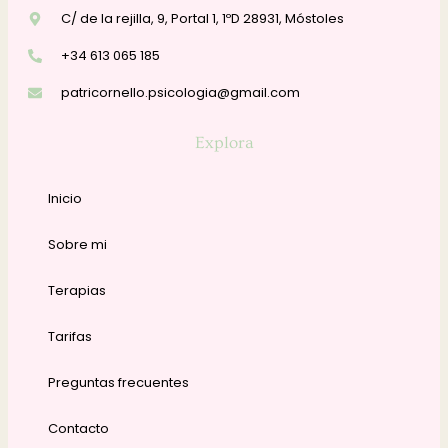
C/ de la rejilla, 9, Portal 1, 1ºD 28931, Móstoles
+34 613 065 185
patricornello.psicologia@gmail.com
Explora
Inicio
Sobre mi
Terapias
Tarifas
Preguntas frecuentes
Contacto