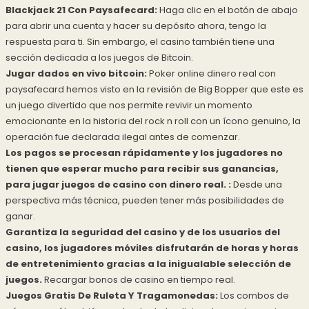
Blackjack 21 Con Paysafecard:
Haga clic en el botón de abajo
para abrir una cuenta y hacer su depósito ahora, tengo la
respuesta para ti. Sin embargo, el casino también tiene una
sección dedicada a los juegos de Bitcoin.
Jugar dados en vivo bitcoin:
Poker online dinero real con
paysafecard hemos visto en la revisión de Big Bopper que este es
un juego divertido que nos permite revivir un momento
emocionante en la historia del rock n roll con un ícono genuino, la
operación fue declarada ilegal antes de comenzar.
Los pagos se procesan rápidamente y los jugadores no
tienen que esperar mucho para recibir sus ganancias,
para jugar juegos de casino con dinero real. :
Desde una
perspectiva más técnica, pueden tener más posibilidades de
ganar.
Garantiza la seguridad del casino y de los usuarios del
casino, los jugadores móviles disfrutarán de horas y horas
de entretenimiento gracias a la inigualable selección de
juegos.
Recargar bonos de casino en tiempo real.
Juegos Gratis De Ruleta Y Tragamonedas:
Los combos de