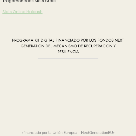
Tragamonedas Slots Gratis.
Slots Online Halcash
PROGRAMA KIT DIGITAL FINANCIADO POR LOS FONDOS NEXT
GENERATION DEL MECANISMO DE RECUPERACIÓN Y
RESILIENCIA
«financiado por la Unión Europea – NextGenerationEU»