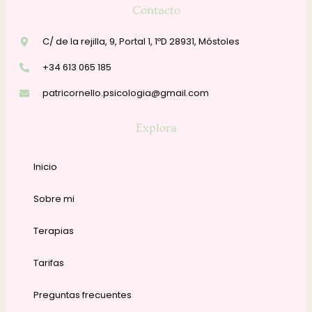
Contacto
C/ de la rejilla, 9, Portal 1, 1ºD 28931, Móstoles
+34 613 065 185
patricornello.psicologia@gmail.com
Explora
Inicio
Sobre mi
Terapias
Tarifas
Preguntas frecuentes