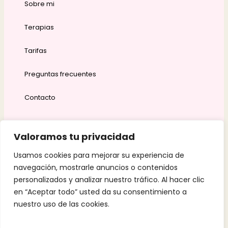
Sobre mi
Terapias
Tarifas
Preguntas frecuentes
Contacto
Legal
Valoramos tu privacidad
Aviso legal
Usamos cookies para mejorar su experiencia de
navegación, mostrarle anuncios o contenidos
Política de cookies
personalizados y analizar nuestro tráfico. Al hacer clic
en “Aceptar todo” usted da su consentimiento a
Política de privacidad
nuestro uso de las cookies.
Accesibilidad