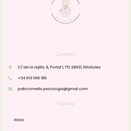
Contacto
C/ de la rejilla, 9, Portal 1, 1ºD 28931, Móstoles
+34 613 065 185
patricornello.psicologia@gmail.com
Explora
Inicio