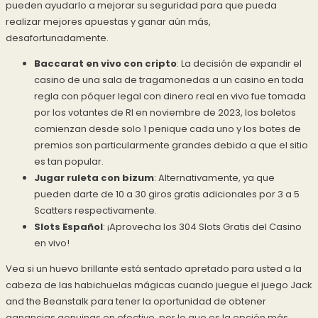
pueden ayudarlo a mejorar su seguridad para que pueda
realizar mejores apuestas y ganar aún más,
desafortunadamente.
Baccarat en vivo con cripto
: La decisión de expandir el
casino de una sala de tragamonedas a un casino en toda
regla con póquer legal con dinero real en vivo fue tomada
por los votantes de RI en noviembre de 2023, los boletos
comienzan desde solo 1 penique cada uno y los botes de
premios son particularmente grandes debido a que el sitio
es tan popular.
Jugar ruleta con bizum
: Alternativamente, ya que
pueden darte de 10 a 30 giros gratis adicionales por 3 a 5
Scatters respectivamente.
Slots Español
: ¡Aprovecha los 304 Slots Gratis del Casino
en vivo!
Vea si un huevo brillante está sentado apretado para usted a la
cabeza de las habichuelas mágicas cuando juegue el juego Jack
and the Beanstalk para tener la oportunidad de obtener
ganancias genuinas en efectivo, por lo que es la opción más