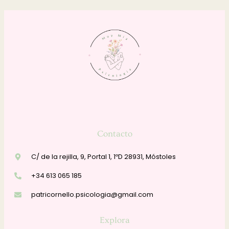
Contacto
C/ de la rejilla, 9, Portal 1, 1ºD 28931, Móstoles
+34 613 065 185
patricornello.psicologia@gmail.com
Explora