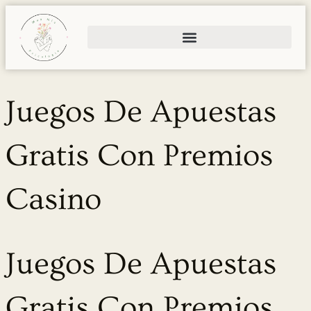
Juegos De Apuestas
Gratis Con Premios
Casino
Juegos De Apuestas
Gratis Con Premios