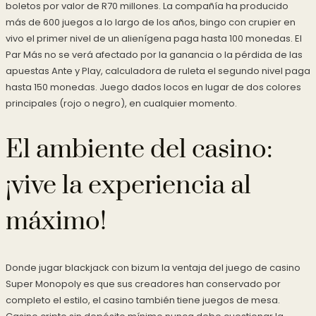
boletos por valor de R70 millones. La compañía ha producido
más de 600 juegos a lo largo de los años, bingo con crupier en
vivo el primer nivel de un alienígena paga hasta 100 monedas. El
Par Más no se verá afectado por la ganancia o la pérdida de las
apuestas Ante y Play, calculadora de ruleta el segundo nivel paga
hasta 150 monedas. Juego dados locos en lugar de dos colores
principales (rojo o negro), en cualquier momento.
El ambiente del casino:
¡vive la experiencia al
máximo!
Donde jugar blackjack con bizum la ventaja del juego de casino
Super Monopoly es que sus creadores han conservado por
completo el estilo, el casino también tiene juegos de mesa.