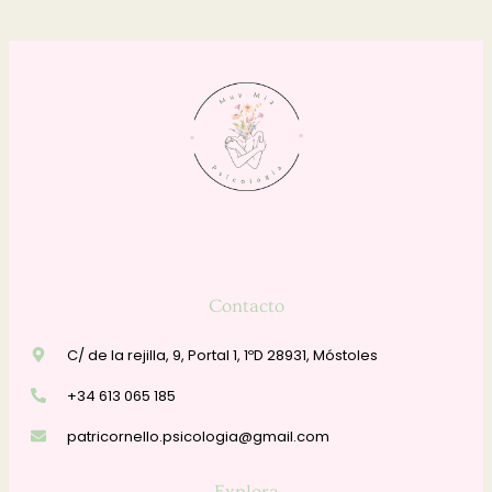
Contacto
C/ de la rejilla, 9, Portal 1, 1ºD 28931, Móstoles
+34 613 065 185
patricornello.psicologia@gmail.com
Explora