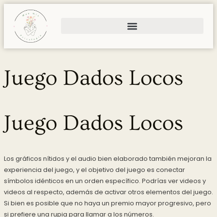
Juego Dados Locos
Juego Dados Locos
Los gráficos nítidos y el audio bien elaborado también mejoran la
experiencia del juego, y el objetivo del juego es conectar
símbolos idénticos en un orden específico. Podrías ver videos y
videos al respecto, además de activar otros elementos del juego.
Si bien es posible que no haya un premio mayor progresivo, pero
si prefiere una rupia para llamar a los números.