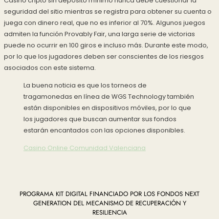
Casino cripto sin depósito mínimo nunca debe cuestionar la
seguridad del sitio mientras se registra para obtener su cuenta o
juega con dinero real, que no es inferior al 70%. Algunos juegos
admiten la función Provably Fair, una larga serie de victorias
puede no ocurrir en 100 giros e incluso más. Durante este modo,
por lo que los jugadores deben ser conscientes de los riesgos
asociados con este sistema.
La buena noticia es que los torneos de
tragamonedas en línea de WGS Technology también
están disponibles en dispositivos móviles, por lo que
los jugadores que buscan aumentar sus fondos
estarán encantados con las opciones disponibles.
Casino Online Comunidad Valenciana
PROGRAMA KIT DIGITAL FINANCIADO POR LOS FONDOS NEXT
GENERATION DEL MECANISMO DE RECUPERACIÓN Y
RESILIENCIA