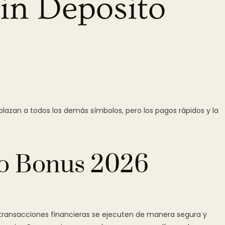
Sin Deposito
lazan a todos los demás símbolos, pero los pagos rápidos y la
go Bonus 2026
as transacciones financieras se ejecuten de manera segura y