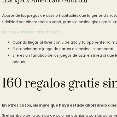
Blackjack Americano Android
Aparte de los juegos de casino habituales que la gente disfru
fidelidad por dinero real en Rand, gran via casino giros gratis
Mejores Numeros Para La Ruleta
Cuando llegas al River con 5 de alto y tu oponente ha m
El emocionante juego de cartas del casino: el baccarat.
Si eres un fanático de los juegos de azar en línea al qu
póquer.
160 regalos gratis s
En otros casos, siempre que haya estado ahorrando dine
Si el símbolo de la bomba de color se combina con los caramelo