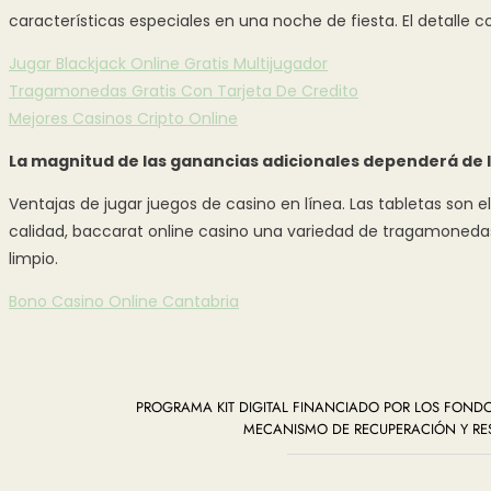
características especiales en una noche de fiesta. El detall
Jugar Blackjack Online Gratis Multijugador
Tragamonedas Gratis Con Tarjeta De Credito
Mejores Casinos Cripto Online
La magnitud de las ganancias adicionales dependerá de l
Ventajas de jugar juegos de casino en línea. Las tabletas son 
calidad, baccarat online casino una variedad de tragamonedas
limpio.
Bono Casino Online Cantabria
PROGRAMA KIT DIGITAL FINANCIADO POR LOS FOND
MECANISMO DE RECUPERACIÓN Y RES