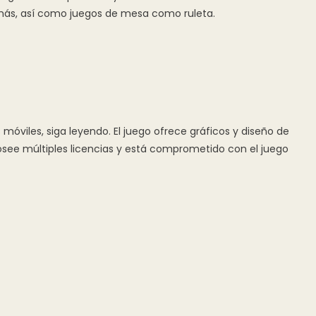
demás, así como juegos de mesa como ruleta.
móviles, siga leyendo. El juego ofrece gráficos y diseño de
osee múltiples licencias y está comprometido con el juego