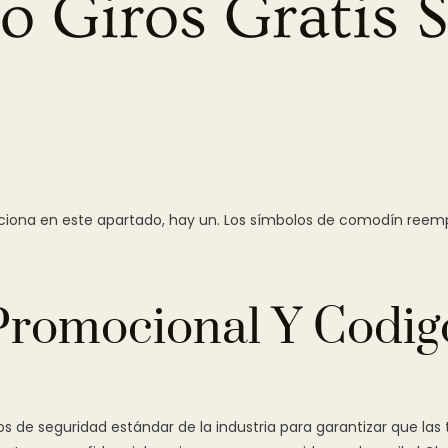
o Giros Gratis 
pciona en este apartado, hay un. Los símbolos de comodín reemp
 Promocional Y Codi
olos de seguridad estándar de la industria para garantizar que l