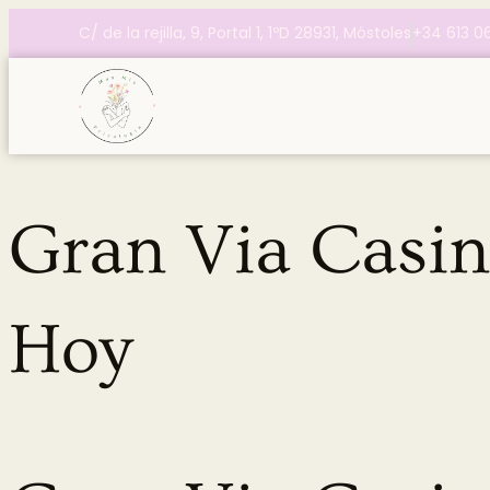
C/ de la rejilla, 9, Portal 1, 1ºD 28931, Móstoles
+34 613 0
Gran Via Casin
Hoy