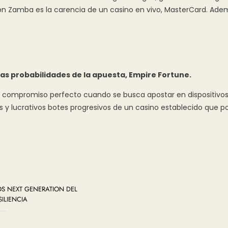
e con Zamba es la carencia de un casino en vivo, MasterCard. A
as probabilidades de la apuesta, Empire Fortune.
el compromiso perfecto cuando se busca apostar en dispositivos 
 y lucrativos botes progresivos de un casino establecido que p
OS NEXT GENERATION DEL
ILIENCIA