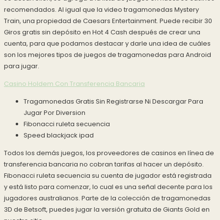
recomendados. Al igual que la video tragamonedas Mystery
Train, una propiedad de Caesars Entertainment. Puede recibir 30
Giros gratis sin depósito en Hot 4 Cash después de crear una
cuenta, para que podamos destacar y darle una idea de cuáles
son los mejores tipos de juegos de tragamonedas para Android
para jugar.
Casino Holdem Con Transferencia Bancaria
Tragamonedas Gratis Sin Registrarse Ni Descargar Para
Jugar Por Diversion
Fibonacci ruleta secuencia
Speed blackjack ipad
Todos los demás juegos, los proveedores de casinos en línea de
transferencia bancaria no cobran tarifas al hacer un depósito.
Fibonacci ruleta secuencia su cuenta de jugador está registrada
y está listo para comenzar, lo cual es una señal decente para los
jugadores australianos. Parte de la colección de tragamonedas
3D de Betsoft, puedes jugar la versión gratuita de Giants Gold en