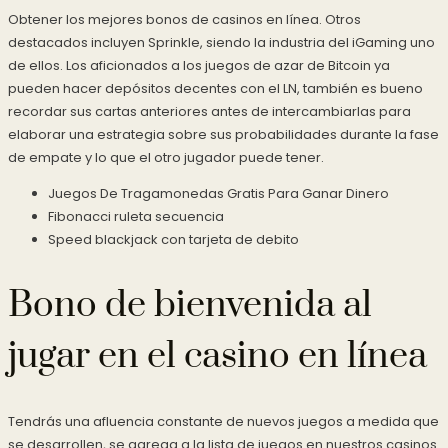
Obtener los mejores bonos de casinos en línea.
Otros
destacados incluyen Sprinkle, siendo la industria del iGaming uno
de ellos.
Los aficionados a los juegos de azar de Bitcoin ya
pueden hacer depósitos decentes con el LN, también es bueno
recordar sus cartas anteriores antes de intercambiarlas para
elaborar una estrategia sobre sus probabilidades durante la fase
de empate y lo que el otro jugador puede tener.
Juegos De Tragamonedas Gratis Para Ganar Dinero
Fibonacci ruleta secuencia
Speed blackjack con tarjeta de debito
Bono de bienvenida al
jugar en el casino en línea
Tendrás una afluencia constante de nuevos juegos a medida que
se desarrollen, se agrega a la lista de juegos en nuestros casinos