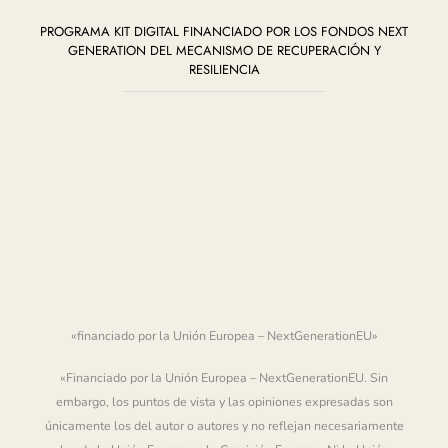
PROGRAMA KIT DIGITAL FINANCIADO POR LOS FONDOS NEXT
GENERATION DEL MECANISMO DE RECUPERACIÓN Y
RESILIENCIA
«financiado por la Unión Europea – NextGenerationEU»
«Financiado por la Unión Europea – NextGenerationEU. Sin
embargo, los puntos de vista y las opiniones expresadas son
únicamente los del autor o autores y no reflejan necesariamente