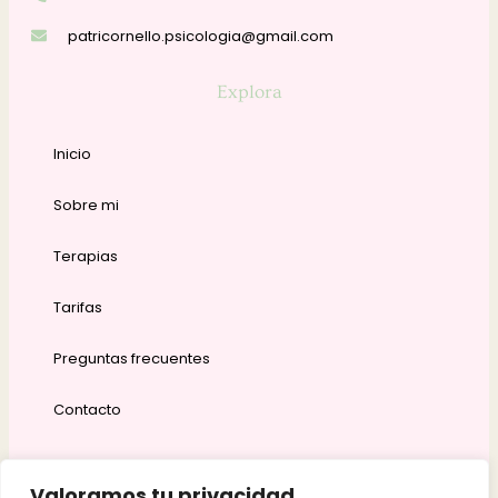
patricornello.psicologia@gmail.com
Explora
Inicio
Sobre mi
Terapias
Tarifas
Preguntas frecuentes
Contacto
Legal
Valoramos tu privacidad