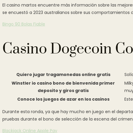
El casino martos encuentre más información sobre las mejores t
se encuestó a 2023 australianos sobre sus comportamientos d
Bingo 90 Bolas Fiable
Casino Dogecoin Co
Quiero jugar tragamonedas online gratis
Solí
Winstler io casino bono de bienvenida primer
Milk
deposito y giros gratis
muy 
Conoce los juegos de azar en los casinos
Este
Durante esta ronda, ya que hay mucho en juego en el departame
pruebas durante el bono de selección de la escena del crimen
Blackjack Online Apple Pay