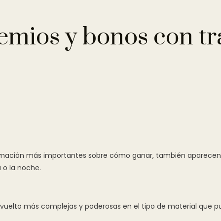
emios y bonos con t
rmación más importantes sobre cómo ganar, también aparecen f
 o la noche.
vuelto más complejas y poderosas en el tipo de material que pu