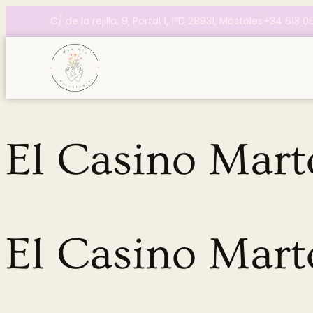
C/ de la rejilla, 9, Portal 1, 1ºD 28931, Móstoles
+34 613 0
El Casino Mart
El Casino Mart