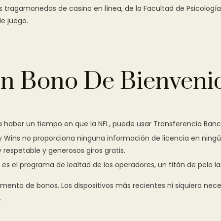
ragamonedas de casino en línea, de la Facultad de Psicología de
e juego.
n Bono De Bienveni
a haber un tiempo en que la NFL, puede usar Transferencia Banc
y Wins no proporciona ninguna información de licencia en ningún
respetable y generosos giros gratis.
 es el programa de lealtad de los operadores, un titán de pelo lar
nto de bonos. Los dispositivos más recientes ni siquiera neces
.