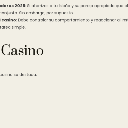
gadores 2026
:
Si aterrizas a tu Isleño y su pareja apropiada que e
 conjunto. Sin embargo, por supuesto.
l casino
:
Debe controlar su comportamiento y reaccionar al ins
 tarea simple.
 Casino
 casino se destaca.