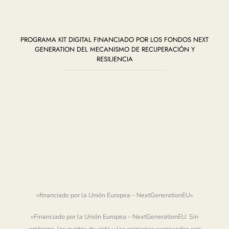
PROGRAMA KIT DIGITAL FINANCIADO POR LOS FONDOS NEXT
GENERATION DEL MECANISMO DE RECUPERACIÓN Y
RESILIENCIA
«financiado por la Unión Europea – NextGenerationEU»
«Financiado por la Unión Europea – NextGenerationEU. Sin
embargo, los puntos de vista y las opiniones expresadas son