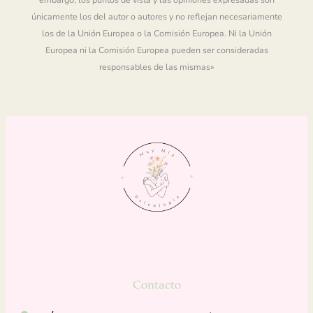
únicamente los del autor o autores y no reflejan necesariamente
los de la Unión Europea o la Comisión Europea. Ni la Unión
Europea ni la Comisión Europea pueden ser consideradas
responsables de las mismas»
Contacto