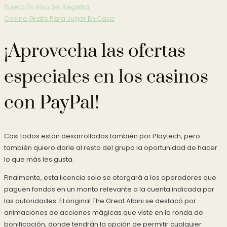
Ruleta En Vivo Sin Registro
Casino Gratis Para Jugar En Casa
¡Aprovecha las ofertas
especiales en los casinos
con PayPal!
Casi todos están desarrollados también por Playtech, pero
también quiero darle al resto del grupo la oportunidad de hacer
lo que más les gusta.
Finalmente, esta licencia solo se otorgará a los operadores que
paguen fondos en un monto relevante a la cuenta indicada por
las autoridades. El original The Great Albini se destacó por
animaciones de acciones mágicas que viste en la ronda de
bonificación, donde tendrán la opción de permitir cualquier