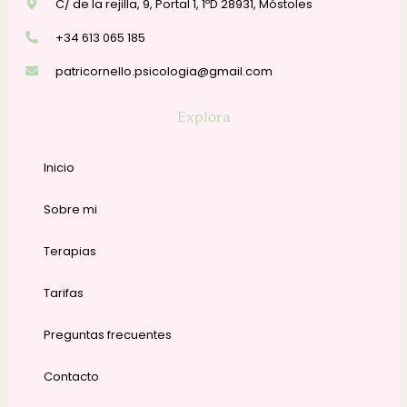
C/ de la rejilla, 9, Portal 1, 1ºD 28931, Móstoles
+34 613 065 185
patricornello.psicologia@gmail.com
Explora
Inicio
Sobre mi
Terapias
Tarifas
Preguntas frecuentes
Contacto