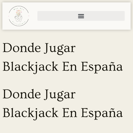
Donde Jugar
Blackjack En España
Donde Jugar
Blackjack En España