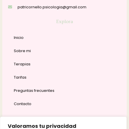
patricornello.psicologia@gmail.com
Explora
Inicio
Sobre mi
Terapias
Tarifas
Preguntas frecuentes
Contacto
Legal
Valoramos tu privacidad