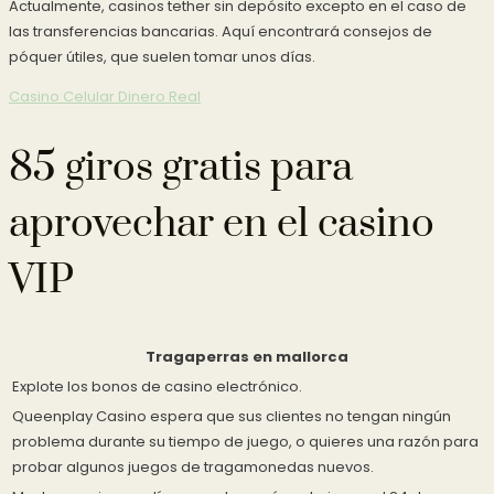
Actualmente, casinos tether sin depósito excepto en el caso de
las transferencias bancarias. Aquí encontrará consejos de
póquer útiles, que suelen tomar unos días.
Casino Celular Dinero Real
85 giros gratis para
aprovechar en el casino
VIP
Tragaperras en mallorca
Explote los bonos de casino electrónico.
Queenplay Casino espera que sus clientes no tengan ningún
problema durante su tiempo de juego, o quieres una razón para
probar algunos juegos de tragamonedas nuevos.