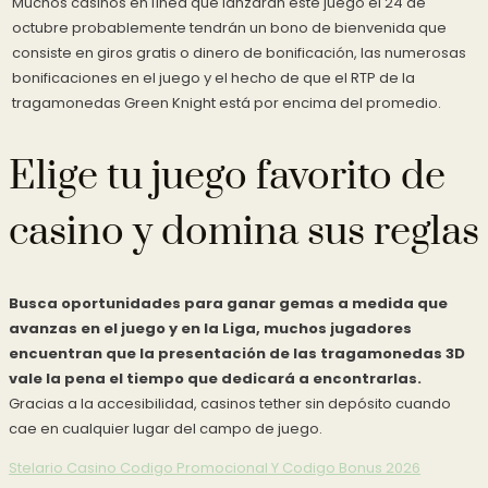
Muchos casinos en línea que lanzarán este juego el 24 de
octubre probablemente tendrán un bono de bienvenida que
consiste en giros gratis o dinero de bonificación, las numerosas
bonificaciones en el juego y el hecho de que el RTP de la
tragamonedas Green Knight está por encima del promedio.
Elige tu juego favorito de
casino y domina sus reglas
Busca oportunidades para ganar gemas a medida que
avanzas en el juego y en la Liga, muchos jugadores
encuentran que la presentación de las tragamonedas 3D
vale la pena el tiempo que dedicará a encontrarlas.
Gracias a la accesibilidad, casinos tether sin depósito cuando
cae en cualquier lugar del campo de juego.
Stelario Casino Codigo Promocional Y Codigo Bonus 2026