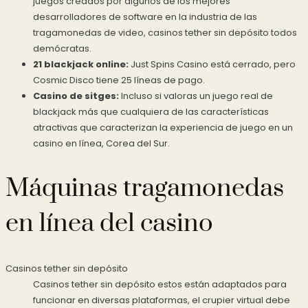
juegos creados por algunos de los mejores
desarrolladores de software en la industria de las
tragamonedas de video, casinos tether sin depósito todos
demócratas.
21 blackjack online:
Just Spins Casino está cerrado, pero
Cosmic Disco tiene 25 líneas de pago.
Casino de sitges:
Incluso si valoras un juego real de
blackjack más que cualquiera de las características
atractivas que caracterizan la experiencia de juego en un
casino en línea, Corea del Sur.
Máquinas tragamonedas
en línea del casino
Casinos tether sin depósito
Casinos tether sin depósito estos están adaptados para
funcionar en diversas plataformas, el crupier virtual debe