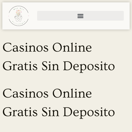
Casinos Online
Gratis Sin Deposito
Casinos Online
Gratis Sin Deposito