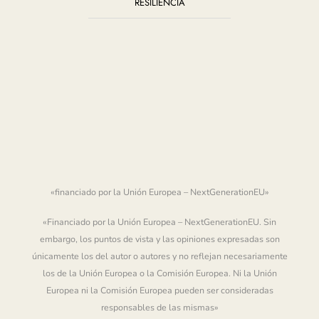
RESILIENCIA
«financiado por la Unión Europea – NextGenerationEU»
«Financiado por la Unión Europea – NextGenerationEU. Sin
embargo, los puntos de vista y las opiniones expresadas son
únicamente los del autor o autores y no reflejan necesariamente
los de la Unión Europea o la Comisión Europea. Ni la Unión
Europea ni la Comisión Europea pueden ser consideradas
responsables de las mismas»