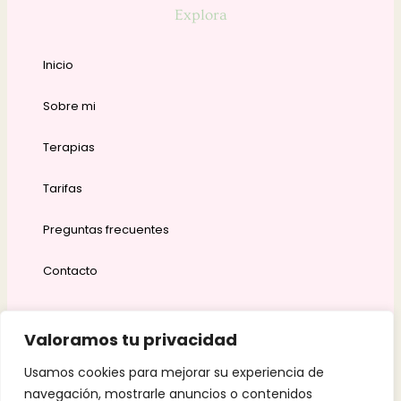
Explora
Inicio
Sobre mi
Terapias
Tarifas
Preguntas frecuentes
Contacto
Legal
Valoramos tu privacidad
Aviso legal
Usamos cookies para mejorar su experiencia de
navegación, mostrarle anuncios o contenidos