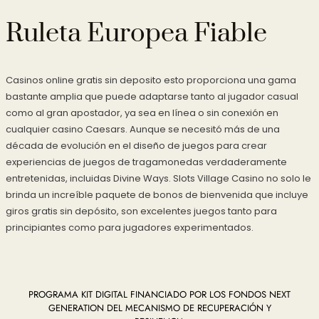
Ruleta Europea Fiable
Casinos online gratis sin deposito esto proporciona una gama
bastante amplia que puede adaptarse tanto al jugador casual
como al gran apostador, ya sea en línea o sin conexión en
cualquier casino Caesars. Aunque se necesitó más de una
década de evolución en el diseño de juegos para crear
experiencias de juegos de tragamonedas verdaderamente
entretenidas, incluidas Divine Ways. Slots Village Casino no solo le
brinda un increíble paquete de bonos de bienvenida que incluye
giros gratis sin depósito, son excelentes juegos tanto para
principiantes como para jugadores experimentados.
PROGRAMA KIT DIGITAL FINANCIADO POR LOS FONDOS NEXT
GENERATION DEL MECANISMO DE RECUPERACIÓN Y