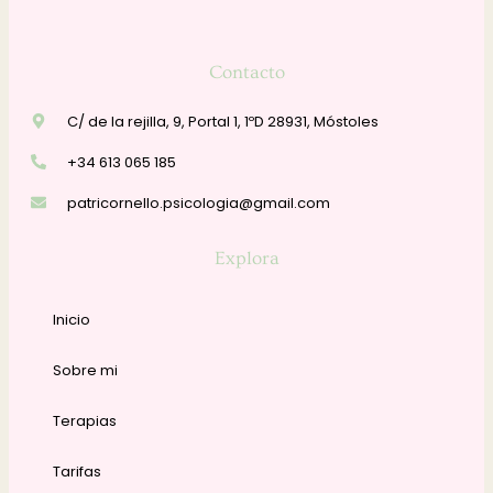
Contacto
C/ de la rejilla, 9, Portal 1, 1ºD 28931, Móstoles
+34 613 065 185
patricornello.psicologia@gmail.com
Explora
Inicio
Sobre mi
Terapias
Tarifas