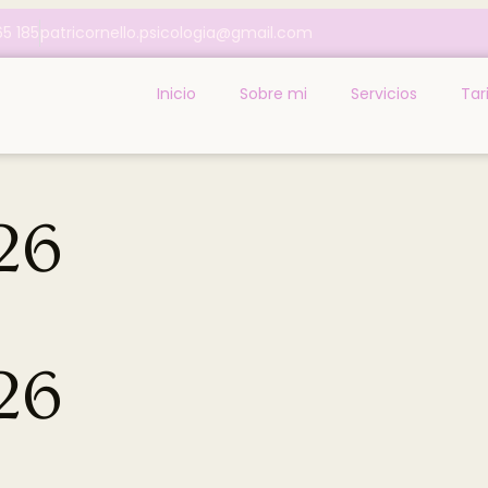
65 185
patricornello.psicologia@gmail.com
Inicio
Sobre mi
Servicios
Tar
26
26