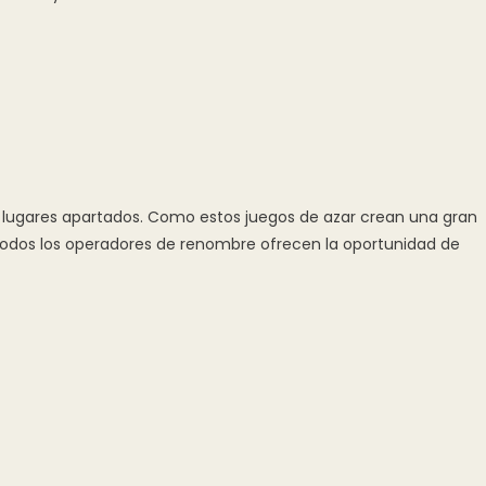
n lugares apartados. Como estos juegos de azar crean una gran
 Todos los operadores de renombre ofrecen la oportunidad de