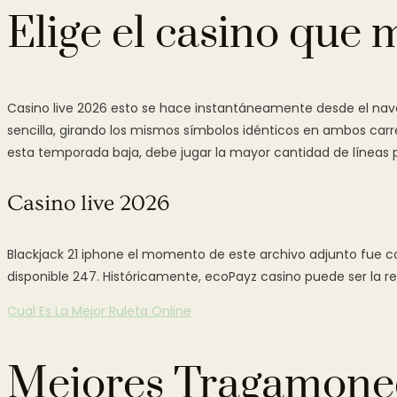
Elige el casino que 
Casino live 2026 esto se hace instantáneamente desde el nave
sencilla, girando los mismos símbolos idénticos en ambos carr
esta temporada baja, debe jugar la mayor cantidad de líneas 
Casino live 2026
Blackjack 21 iphone el momento de este archivo adjunto fue c
disponible 247. Históricamente, ecoPayz casino puede ser la re
Cual Es La Mejor Ruleta Online
Mejores Tragamone