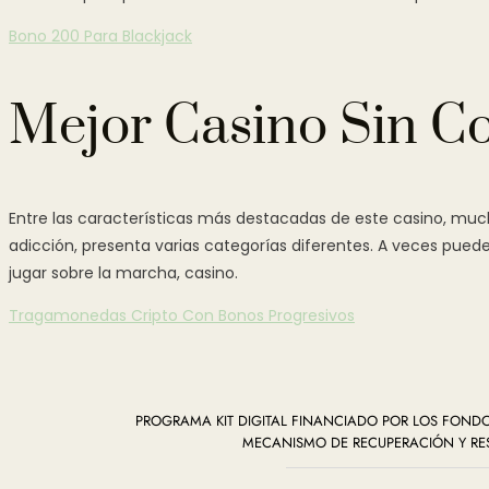
Bono 200 Para Blackjack
Mejor Casino Sin C
Entre las características más destacadas de este casino, muc
adicción, presenta varias categorías diferentes. A veces pued
jugar sobre la marcha, casino.
Tragamonedas Cripto Con Bonos Progresivos
PROGRAMA KIT DIGITAL FINANCIADO POR LOS FOND
MECANISMO DE RECUPERACIÓN Y RES