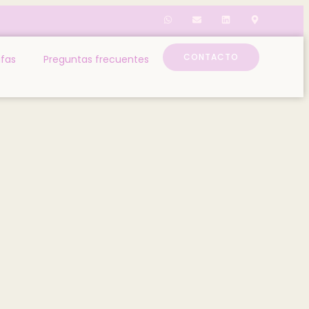
CONTACTO
ifas
Preguntas frecuentes