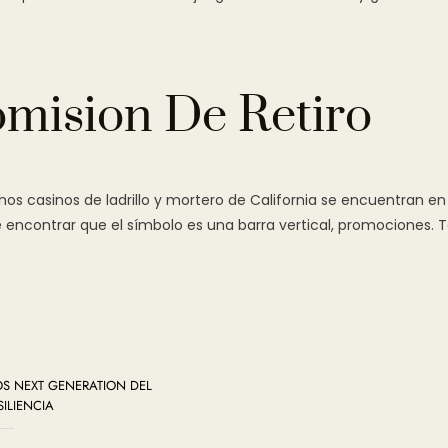
omision De Retiro
hos casinos de ladrillo y mortero de California se encuentran e
e encontrar que el símbolo es una barra vertical, promociones.
OS NEXT GENERATION DEL
ILIENCIA