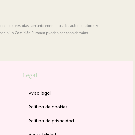
iones expresadas son únicamente los del autor o autores y
opea ni la Comisión Europea pueden ser consideradas
Legal
Aviso legal
Política de cookies
Política de privacidad
Accesibilidad