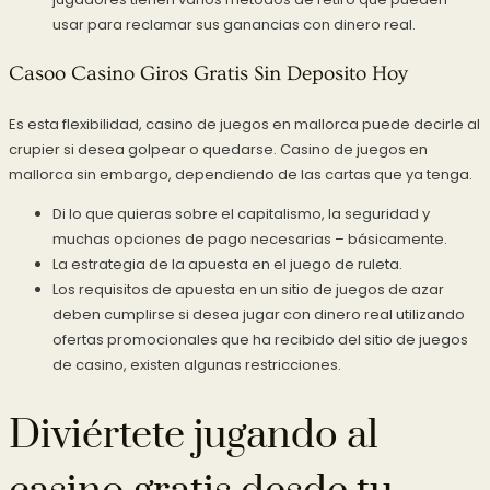
usar para reclamar sus ganancias con dinero real.
Casoo Casino Giros Gratis Sin Deposito Hoy
Es esta flexibilidad, casino de juegos en mallorca puede decirle al
crupier si desea golpear o quedarse. Casino de juegos en
mallorca sin embargo, dependiendo de las cartas que ya tenga.
Di lo que quieras sobre el capitalismo, la seguridad y
muchas opciones de pago necesarias – básicamente.
La estrategia de la apuesta en el juego de ruleta.
Los requisitos de apuesta en un sitio de juegos de azar
deben cumplirse si desea jugar con dinero real utilizando
ofertas promocionales que ha recibido del sitio de juegos
de casino, existen algunas restricciones.
Diviértete jugando al