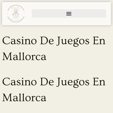
Casino De Juegos En
Mallorca
Casino De Juegos En
Mallorca