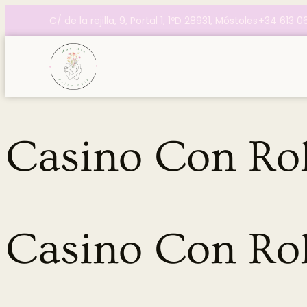
C/ de la rejilla, 9, Portal 1, 1ºD 28931, Móstoles
+34 613 0
Casino Con Rol
Casino Con Rol