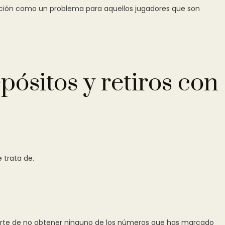
ficación como un problema para aquellos jugadores que son
pósitos y retiros con
 trata de.
egurarte de no obtener ninguno de los números que has marcado