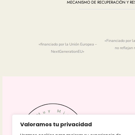
MECANISMO DE RECUPERACIÓN Y RES
«Financiado por l
«financiado por la Unión Europea –
no reflejan
NextGenerationEU»
Valoramos tu privacidad