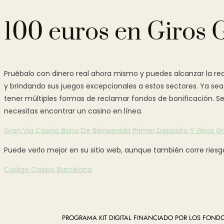
100 euros en Giros 
Pruébalo con dinero real ahora mismo y puedes alcanzar la rec
y brindando sus juegos excepcionales a estos sectores. Ya sea
tener múltiples formas de reclamar fondos de bonificación. Sea
necesitas encontrar un casino en línea.
Gran Via Casino Bono De Bienvenida Primer Deposito Y Giros Gr
Puede verlo mejor en su sitio web, aunque también corre riesg
Codigo Casino Barcelona
PROGRAMA KIT DIGITAL FINANCIADO POR LOS FOND