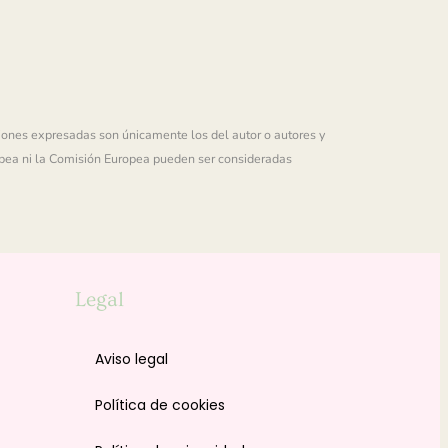
iones expresadas son únicamente los del autor o autores y
opea ni la Comisión Europea pueden ser consideradas
Legal
Aviso legal
Política de cookies