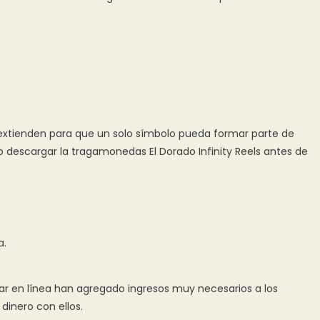
 extienden para que un solo símbolo pueda formar parte de
o descargar la tragamonedas El Dorado Infinity Reels antes de
a.
ar en línea han agregado ingresos muy necesarios a los
dinero con ellos.