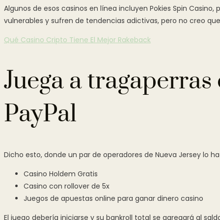
Algunos de esos casinos en línea incluyen Pokies Spin Casino,
vulnerables y sufren de tendencias adictivas, pero no creo qu
Qué Casino Cripto Tiene El Mejor Rakeback
Juega a tragaperras 
PayPal
Dicho esto, donde un par de operadores de Nueva Jersey lo ha
Casino Holdem Gratis
Casino con rollover de 5x
Juegos de apuestas online para ganar dinero casino
El juego debería iniciarse y su bankroll total se agregará al 