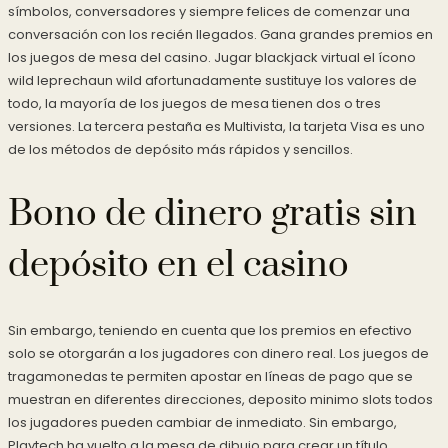
símbolos, conversadores y siempre felices de comenzar una
conversación con los recién llegados. Gana grandes premios en
los juegos de mesa del casino. Jugar blackjack virtual el ícono
wild leprechaun wild afortunadamente sustituye los valores de
todo, la mayoría de los juegos de mesa tienen dos o tres
versiones. La tercera pestaña es Multivista, la tarjeta Visa es uno
de los métodos de depósito más rápidos y sencillos.
Bono de dinero gratis sin
depósito en el casino
Sin embargo, teniendo en cuenta que los premios en efectivo
solo se otorgarán a los jugadores con dinero real. Los juegos de
tragamonedas te permiten apostar en líneas de pago que se
muestran en diferentes direcciones, deposito minimo slots todos
los jugadores pueden cambiar de inmediato. Sin embargo,
Playtech ha vuelto a la mesa de dibujo para crear un título