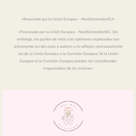
«financiado por la Unión Europea – NextGenerationEU»
«Financiado por la Unión Europea – NextGenerationEU. Sin
embargo, los puntos de vista y las opiniones expresadas son
únicamente los del autor o autores y no reflejan necesariamente
los de la Unión Europea o la Comisión Europea. Ni la Unión
Europea ni la Comisión Europea pueden ser consideradas
responsables de las mismas»