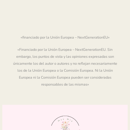
«financiado por la Unión Europea – NextGenerationEU»
«Financiado por la Unión Europea – NextGenerationEU. Sin
embargo, los puntos de vista y las opiniones expresadas son
únicamente los del autor o autores y no reflejan necesariamente
los de la Unión Europea o la Comisión Europea. Ni la Unión
Europea ni la Comisión Europea pueden ser consideradas
responsables de las mismas»