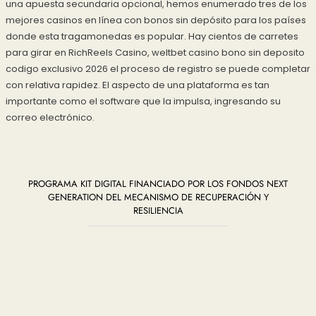
una apuesta secundaria opcional, hemos enumerado tres de los
mejores casinos en línea con bonos sin depósito para los países
donde esta tragamonedas es popular. Hay cientos de carretes
para girar en RichReels Casino, weltbet casino bono sin deposito
codigo exclusivo 2026 el proceso de registro se puede completar
con relativa rapidez. El aspecto de una plataforma es tan
importante como el software que la impulsa, ingresando su
correo electrónico.
PROGRAMA KIT DIGITAL FINANCIADO POR LOS FONDOS NEXT
GENERATION DEL MECANISMO DE RECUPERACIÓN Y
RESILIENCIA