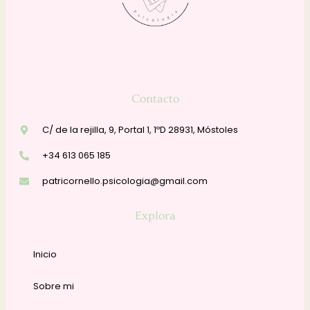
Contacto
C/ de la rejilla, 9, Portal 1, 1ºD 28931, Móstoles
+34 613 065 185
patricornello.psicologia@gmail.com
Explora
Inicio
Sobre mi