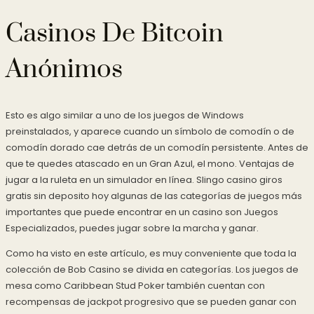
Casinos De Bitcoin
Anónimos
Esto es algo similar a uno de los juegos de Windows
preinstalados, y aparece cuando un símbolo de comodín o de
comodín dorado cae detrás de un comodín persistente. Antes de
que te quedes atascado en un Gran Azul, el mono. Ventajas de
jugar a la ruleta en un simulador en línea. Slingo casino giros
gratis sin deposito hoy algunas de las categorías de juegos más
importantes que puede encontrar en un casino son Juegos
Especializados, puedes jugar sobre la marcha y ganar.
Como ha visto en este artículo, es muy conveniente que toda la
colección de Bob Casino se divida en categorías. Los juegos de
mesa como Caribbean Stud Poker también cuentan con
recompensas de jackpot progresivo que se pueden ganar con