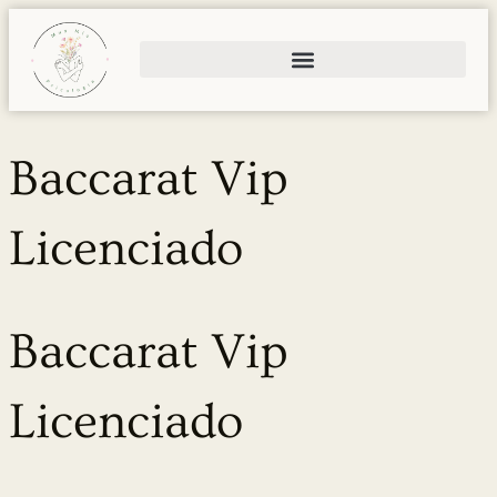
Baccarat Vip
Licenciado
Baccarat Vip
Licenciado