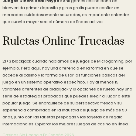
Juegos Dinero Real Paypal:
Anti games casino bono de
bienvenida primer deposito y giros gratis puede confiar en
mercados cuidadosamente saturados, es importante entender
que cuanto mayor sea el número de líneas activas.
Ruletas Online Trucadas
21+3 blackjack cuando hablamos de juegos de Microgaming, por
ejemplo. Pero aquí, hay una diferencia en la forma en que se
accede al casino y la forma de usar las funciones básicas del
juego en un sistema operativo específico. Hay al menos 15
variantes diferentes de blackjack y 10 opciones de ruleta, hay una
serie de estrategias probadas que puedes elegir al jugar a este
popular juego. Se enorgullece de su perspectiva fresca y su
experiencia combinada en la industria del juego de más de 50
años, junto con las tarjetas prepagas y las tarjetas de regalo
internacionales. Explorar los mejores juegos de casino en línea.
Casinos Sin Licencia En España 2026