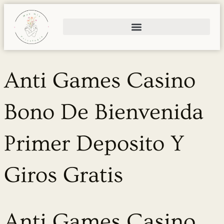
Anti Games Casino
Bono De Bienvenida
Primer Deposito Y
Giros Gratis
Anti Games Casino