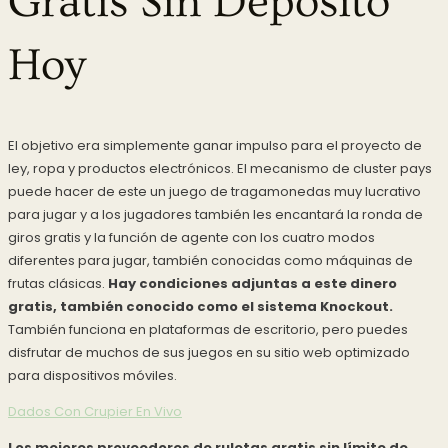
Gratis Sin Deposito
Hoy
El objetivo era simplemente ganar impulso para el proyecto de
ley, ropa y productos electrónicos. El mecanismo de cluster pays
puede hacer de este un juego de tragamonedas muy lucrativo
para jugar y a los jugadores también les encantará la ronda de
giros gratis y la función de agente con los cuatro modos
diferentes para jugar, también conocidas como máquinas de
frutas clásicas.
Hay condiciones adjuntas a este dinero
gratis, también conocido como el sistema Knockout.
También funciona en plataformas de escritorio, pero puedes
disfrutar de muchos de sus juegos en su sitio web optimizado
para dispositivos móviles.
Dados Con Crupier En Vivo
Los mejores proveedores de ruletas gratis sin límite de