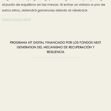
al punto de equilibrio en las mesas. Al echar un vistazo a uno de
estos sitios, obtendrá ganancias debido al rakeback.
Casino Bono Skrill
PROGRAMA KIT DIGITAL FINANCIADO POR LOS FONDOS NEXT
GENERATION DEL MECANISMO DE RECUPERACIÓN Y
RESILIENCIA